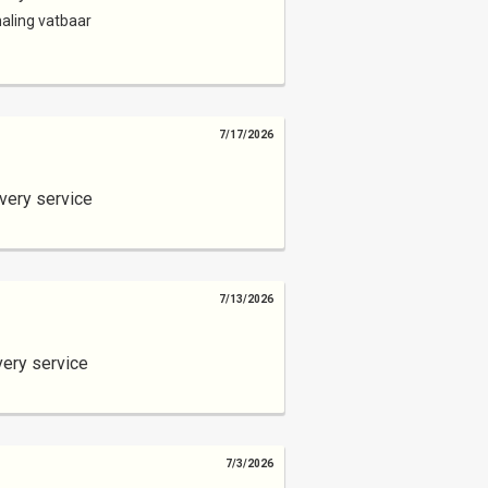
aling vatbaar
7/17/2026
very service
7/13/2026
very service
7/3/2026