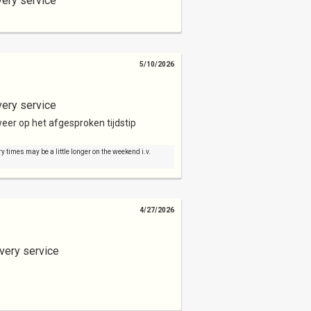
very service
5/10/2026
very service
eer op het afgesproken tijdstip
y times may be a little longer on the weekend i.v.
4/27/2026
very service