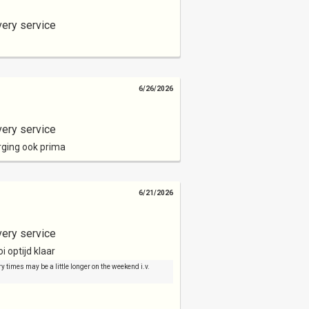
very service
6/26/2026
very service
rging ook prima
6/21/2026
very service
i optijd klaar
y times may be a little longer on the weekend i.v.