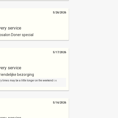
5/26/2026
very service
apsalon Doner special
5/17/2026
very service
riendelijke bezorging
y times may be a little longer on the weekend i.v.
5/16/2026