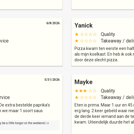
6/8/2026
Yanick
★ ☆☆☆☆
Quality
vice
★ ☆☆☆☆
Takeaway / deli
Pizza kwam ten eerste een half
als mijn koelkast. En heb ik oo
door deze slecht pizza.
5/31/2026
Mayke
★★★ ☆☆
Quality
rvice
★ ☆☆☆☆
Takeaway / deli
De extra bestelde paprika’s
Eten is prima. Maar 1 uur en 45
en we maar 1 soort saus
erg lang. 2 keer gebeld waar 
de derde keer iemand aan de tel
kwam. Uiteindelijk duurde het a
be a little longer on the weekend i.v.