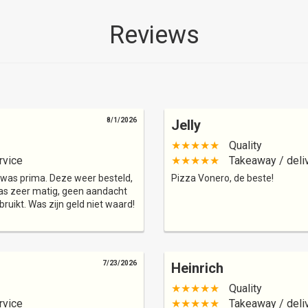
Reviews
8/1/2026
Jelly
★★★★★
Quality
rvice
★★★★★
Takeaway / deli
 was prima. Deze weer besteld,
Pizza Vonero, de beste!
was zeer matig, geen aandacht
uikt. Was zijn geld niet waard!
7/23/2026
Heinrich
★★★★★
Quality
rvice
★★★★★
Takeaway / deli