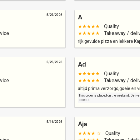
5/29/2026
A
★★★★★
Quality
vice
★★★★★
Takeaway / deli
rijk gevulde pizza en lekkere K
5/25/2026
Ad
★★★★★
Quality
vice
★★★★★
Takeaway / deli
altijd prima verzorgd,goeie en v
This order is placed on the weekend. Deliver
crowds.
5/16/2026
Aja
★★★★ ☆
Quality