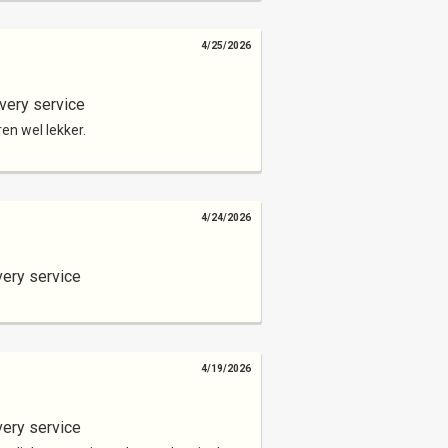
4/25/2026
very service
ren wel lekker.
4/24/2026
very service
4/19/2026
very service