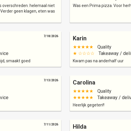
s overschreden. helemaal niet
Was een Prima pizza. Voor herh
. Verder geen klagen, eten was
7/18/2026
Karin
★★★★★
Quality
vice
★ ☆☆☆☆
Takeaway / deli
tijd, smaakt goed
Kwam pas na anderhalf uur
7/13/2026
Carolina
★★★★★
Quality
vice
★★★★★
Takeaway / deli
Heerlijk gegeten!!
7/11/2026
Hilda