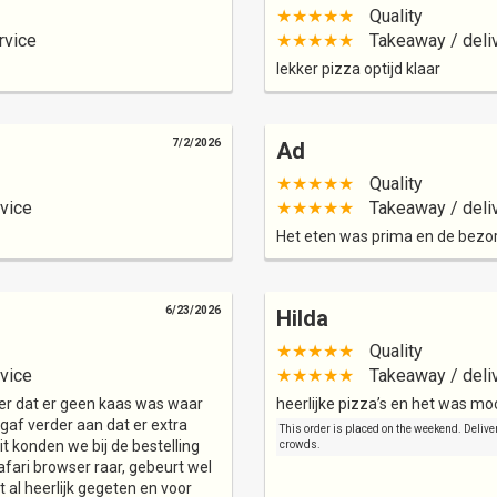
★★★★★
Quality
rvice
★★★★★
Takeaway / deli
lekker pizza optijd klaar
7/2/2026
Ad
★★★★★
Quality
vice
★★★★★
Takeaway / deli
Het eten was prima en de bezo
6/23/2026
Hilda
★★★★★
Quality
vice
★★★★★
Takeaway / deli
r dat er geen kaas was waar
heerlijke pizza’s en het was moo
gaf verder aan dat er extra
This order is placed on the weekend. Deliver
 konden we bij de bestelling
crowds.
afari browser raar, gebeurt wel
 al heerlijk gegeten en voor