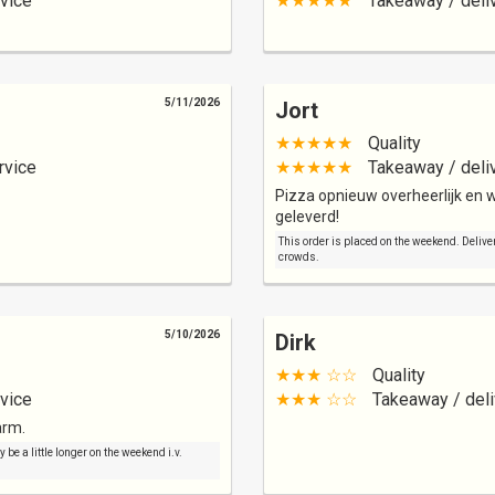
vice
★★★★★
Takeaway / deli
5/11/2026
Jort
★★★★★
Quality
rvice
★★★★★
Takeaway / deli
Pizza opnieuw overheerlijk en w
geleverd!
This order is placed on the weekend. Deliver
crowds.
5/10/2026
Dirk
★★★ ☆☆
Quality
vice
★★★ ☆☆
Takeaway / deli
arm.
be a little longer on the weekend i.v.